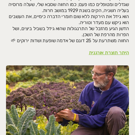
להצטרפות לחצו על הלינק 👇
שגדלים ומטופלים כמו פעם; כמו החווה שסבא שלי, שעלה מרוסיה
מחכים לכם בגינה
בעליה השניה, הקים בשנת 1929 במושב חרות.
הוא גידל את הירקות ללא שום חומרי הדברה כימיים, את העשבים
https://vcd.bz/577G2
הוא ניקש עם מעדר וטוריה.
הדשן הגיע מהזבל של התרנגולות שהוא גידל בשביל ביצים, ושל
הגינה האורגנית - בית יצח
הפרות מהרפת של השכן.
החווה משתרעת על 25 דונם של אדמה שופעת ושדות ירוקים 🌱
היתר תוצרת אורגנית