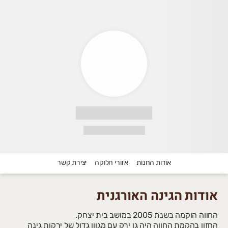
גינה האורגנית
ימו לב! פתחנו את איזורי החלוקה הח
רדס חנה-כרכור, בנימינה-גבעת עדה, 
פרטים נוספים - דברו איתנו
💚
אודות החנות
אזורי חלוקה
יצירת קשר
צטרפו בחינם למועדון החברים של הגי
אודות הגינה האורגנית
תהנו ממתנת הצטרפות מפנקת, צבירת נקודות בכל הז
החווה הוקמה בשנת 2005 במושב בית יצחק.
החזון בהקמת החווה היה גן ירק עם מגוון גדול של ירקות גינה