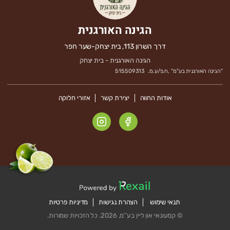
הגינה האורגנית
דרך השרון 113, בית יצחק-שער חפר
הגינה האורגנית - בית יצחק
"
הגינה האורגנית בע"מ
" ,
ח.פ/ע.מ.
515509313
אודות החווה
יצירת קשר
אזורי חלוקה
תנאי שימוש
הצהרת נגישות
מדיניות פרטיות
© קמעונאי און ליין בע’’מ, 2026. כל הזכויות שמורות.