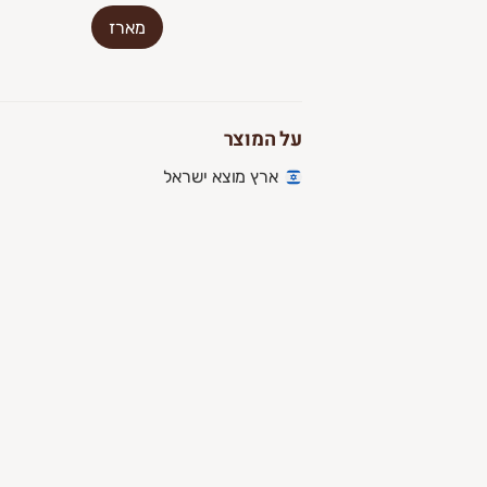
להצטרפות לחצו על הלינק 👇
מארז
מחכים לכם בגינה
https://vcd.bz/577G2
הגינה האורגנית - בית יצח
על המוצר
ארץ מוצא ישראל