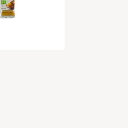
להצטרפות לחצו על הלינק 👇
מחכים לכם בגינה
https://vcd.bz/577G2
הגינה האורגנית - בית יצח