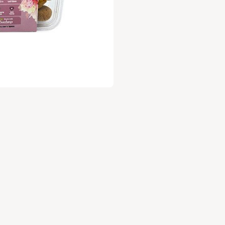
להצטרפות לחצו על הלינק 👇
מחכים לכם בגינה
https://vcd.bz/577G2
הגינה האורגנית - בית יצח