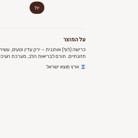
להצטרפות לחצו על הלינק 👇
יח'
מחכים לכם בגינה
https://vcd.bz/577G2
הגינה האורגנית - בית יצח
על המוצר
ת הלב, מערכת העיכול וחיזוק מערכת החיסון.
ארץ מוצא ישראל