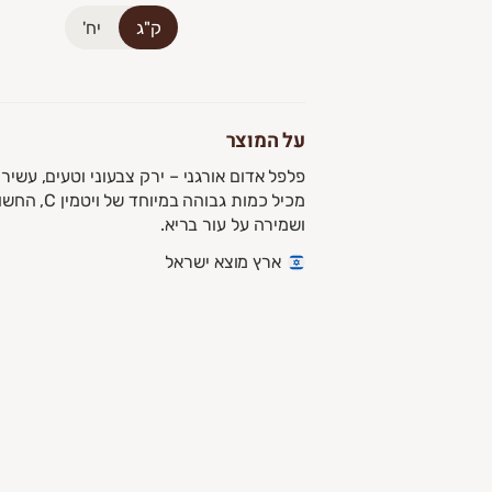
להצטרפות לחצו על הלינק 👇
יח'
ק"ג
מחכים לכם בגינה
https://vcd.bz/577G2
הגינה האורגנית - בית יצח
על המוצר
יטמינים, מינרלים ונוגדי חמצון. הפלפל האדום
ייצור קולגן
ושמירה על עור בריא.
ארץ מוצא ישראל